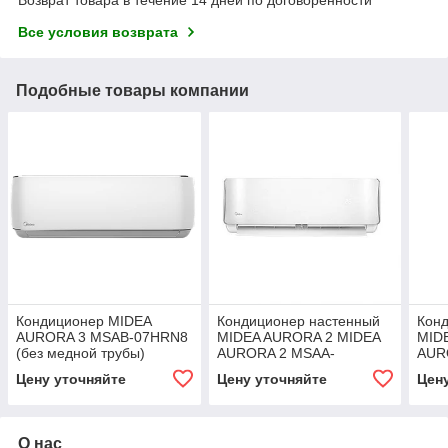
Все условия возврата
Подобные товары компании
Кондиционер MIDEA
Кондиционер настенный
Кон
AURORA 3 MSAB-07HRN8
MIDEA AURORA 2 MIDEA
MID
(без медной трубы)
AURORA 2 MSAA-
AUR
30HRN1-С (без медной
36H
Цену уточняйте
Цену уточняйте
Цен
трубы)
труб
О нас