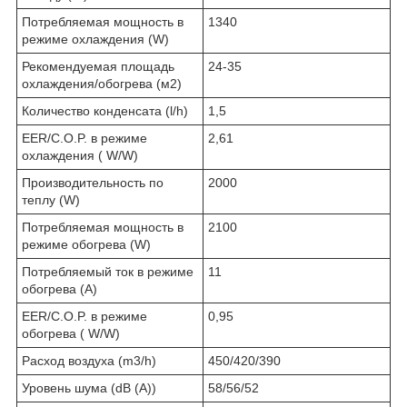
Потребляемая мощность в
1340
режиме охлаждения (W)
Рекомендуемая площадь
24-35
охлаждения/обогрева (м2)
Количество конденсата (l/h)
1,5
EER/C.O.P. в режиме
2,61
охлаждения ( W/W)
Производительность по
2000
теплу (W)
Потребляемая мощность в
2100
режиме обогрева (W)
Потребляемый ток в режиме
11
обогрева (A)
EER/C.O.P. в режиме
0,95
обогрева ( W/W)
Расход воздуха (m3/h)
450/420/390
Уровень шума (dB (A))
58/56/52