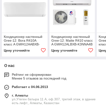
Кондиционер настенный
Кондиционер настенный
Кон
Gree-12: Bora R410A
Gree-12: Matte R410 класс
Gree
класс A GWH12AABXB-
A GWH12ALBXB-K3NNA4B
кла
K3NNA1B (без
K3N
Цену уточняйте
Цену уточняйте
Цен
соединительной
сое
инсталляции)
инст
О нас
Рейтинг не сформирован
Менее 5 отзывов за последний год
Работает с 04.06.2013
г. Алматы
ул.Утеген батыра 11 А, оф.307, третий этаж, в здание
есть лифт., Алматы, Казахстан