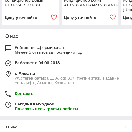
Кондиционер Daikin
Кондиционер Daikin
Конд
FTXF35E / RXF35E
ATXN35MV16/ARXN35MV16
FTX
(Uru
Цену уточняйте
Цену уточняйте
Цен
О нас
Рейтинг не сформирован
Менее 5 отзывов за последний год
Работает с 04.06.2013
г. Алматы
ул.Утеген батыра 11 А, оф.307, третий этаж, в здание
есть лифт., Алматы, Казахстан
Контакты
Сегодня выходной
Показать весь график работы
О нас