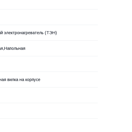
й электронагреватель (ТЭН)
ая,Напольная
ая вилка на корпусе