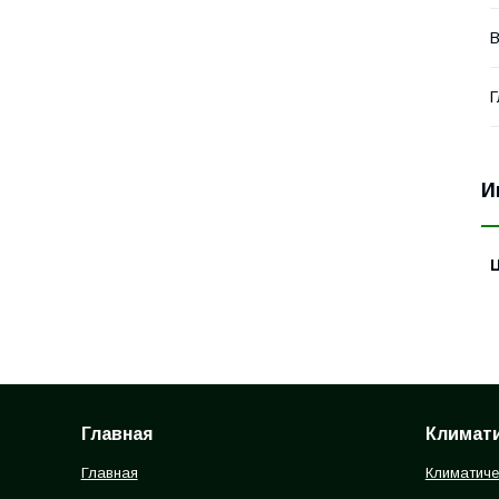
Г
И
Главная
Климати
Главная
Климатиче