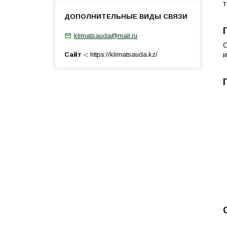
т
klimatsauda@mail.ru
С
Сайт -
https://klimatsauda.kz/
и