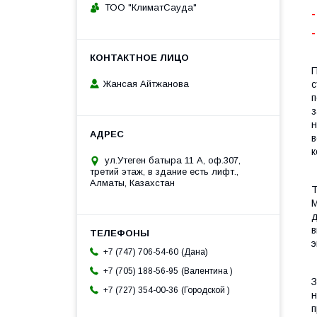
ТОО "КлиматСауда"
-
П
Жансая Айтжанова
с
п
з
н
в
к
ул.Утеген батыра 11 А, оф.307,
третий этаж, в здание есть лифт.,
Алматы, Казахстан
Т
М
д
в
э
Дана
+7 (747) 706-54-60
Валентина
+7 (705) 188-56-95
З
Городской
+7 (727) 354-00-36
н
п