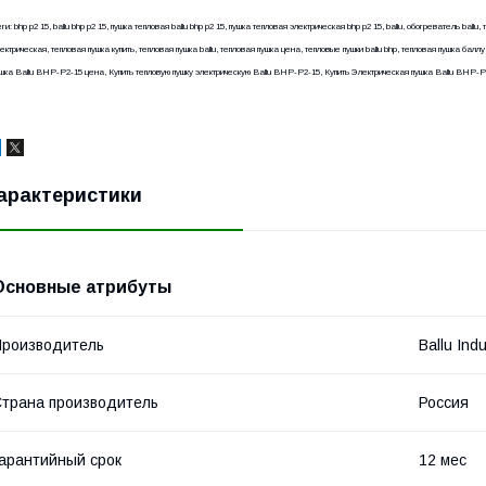
ги: bhp p2 15, ballu bhp p2 15, пушка тепловая ballu bhp p2 15, пушка тепловая электрическая bhp p2 15, ballu, обогреватель ballu, т
ектрическая, тепловая пушка купить, тепловая пушка ballu, тепловая пушка цена, тепловые пушки ballu bhp, тепловая пушка бал
шка Ballu BHP-P2-15 цена, Купить тепловую пушку электрическую Ballu BHP-P2-15, Купить Электрическая пушка Ballu BHP-P
арактеристики
Основные атрибуты
роизводитель
Ballu Ind
трана производитель
Россия
арантийный срок
12 мес