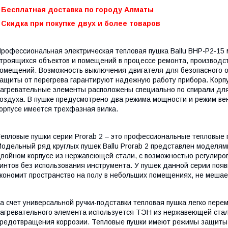
- Бесплатная доставка по городу Алматы
 Скидка при покупке двух и более товаров
рофессиональная электрическая тепловая пушка Ballu BHP-P2-15
троящихся объектов и помещений в процессе ремонта, производст
омещений. Возможность выключения двигателя для безопасного 
ащиты от перегрева гарантируют надежную работу прибора. Корп
агревательные элементы расположены специально по спирали дл
оздуха. В пушке предусмотрено два режима мощности и режим вен
орпусе имеется трехфазная вилка.
епловые пушки серии Prorab 2 – это профессиональные тепловые п
одельный ряд круглых пушек Ballu Prorab 2 представлен моделями
войном корпусе из нержавеющей стали, с возможностью регулиро
интов без использования инструмента. У пушек данной серии появ
кономит пространство на полу в небольших помещениях, не мешает
а счет универсальной ручки-подставки тепловая пушка легко пере
агревательного элемента используется ТЭН из нержавеющей стал
редотвращения коррозии. Тепловые пушки имеют режимы защиты о