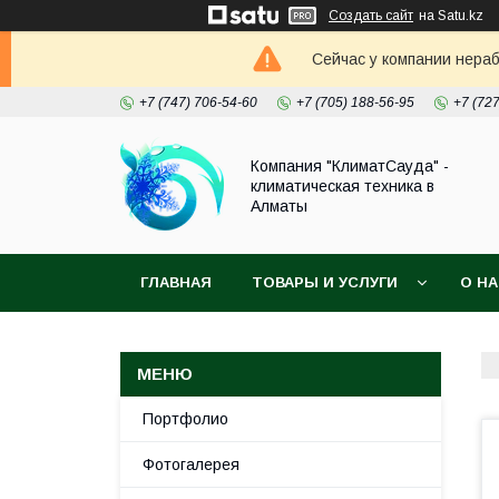
Создать сайт
на Satu.kz
Сейчас у компании нераб
+7 (747) 706-54-60
+7 (705) 188-56-95
+7 (72
Компания "КлиматСауда" -
климатическая техника в
Алматы
ГЛАВНАЯ
ТОВАРЫ И УСЛУГИ
О Н
Портфолио
Фотогалерея