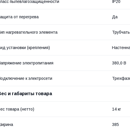
ласс пылевлагозащищенности
IP20
ащита от перегрева
Да
ип нагревательного элемента
Трубчаты
ид установки (крепления)
Настенн
апряжение электропитания
380,0 В
одключение к электросети
Трехфазн
Вес и габариты товара
ес товара (нетто)
14 кг
Ширина
385