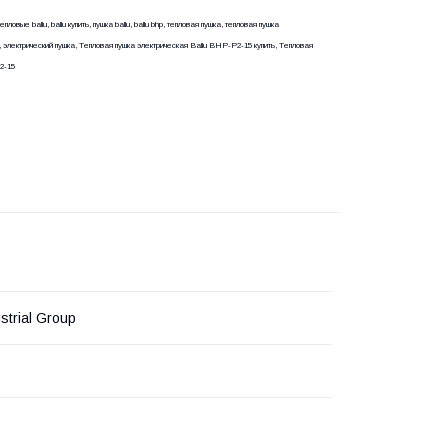
епловые ballu, ballu купить, пушка ballu, ballu bhp, тепловая пушка, тепловая пушка
лу, электрический пушка, Тепловая пушка электрическая Ballu BHP-P2-15 купить, Тепловая
2-15
ustrial Group