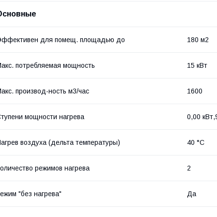
Основные
Эффективен для помещ. площадью до
180 м2
акс. потребляемая мощность
15 кВт
акс. производ-ность м3/час
1600
тупени мощности нагрева
0,00 кВт,
агрев воздуха (дельта температуры)
40 °С
оличество режимов нагрева
2
ежим "без нагрева"
Да