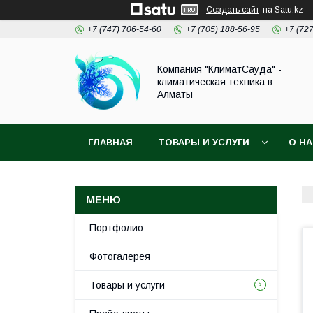
Создать сайт
на Satu.kz
+7 (747) 706-54-60
+7 (705) 188-56-95
+7 (72
Компания "КлиматСауда" -
климатическая техника в
Алматы
ГЛАВНАЯ
ТОВАРЫ И УСЛУГИ
О Н
Портфолио
Фотогалерея
Товары и услуги