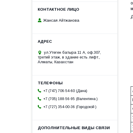
о
м
Д
Жансая Айтжанова
ул.Утеген батыра 11 А, оф.307,
третий этаж, в здание есть лифт.,
Алматы, Казахстан
Дана
+7 (747) 706-54-60
Валентина
+7 (705) 188-56-95
Городской
+7 (727) 354-00-36