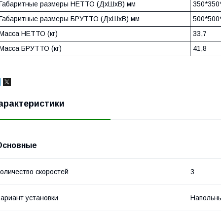
Габаритные размеры НЕТТО (ДxШxВ) мм
350*350
Габаритные размеры БРУТТО (ДxШxВ) мм
500*500
Масса НЕТТО (кг)
33,7
Масса БРУТТО (кг)
41,8
арактеристики
Основные
оличество скоростей
3
ариант установки
Напольн