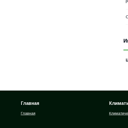
Р
С
И
Главная
Климати
Главная
Климатиче