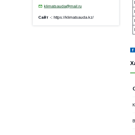
klimatsauda@mail.ru
Сайт -
https://klimatsauda.kz/
Х
К
В