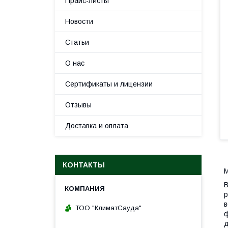
Прайс-листы
Новости
Статьи
О нас
Сертификаты и лицензии
Отзывы
Доставка и оплата
КОНТАКТЫ
М
В
р
в
ТОО "КлиматСауда"
ф
д