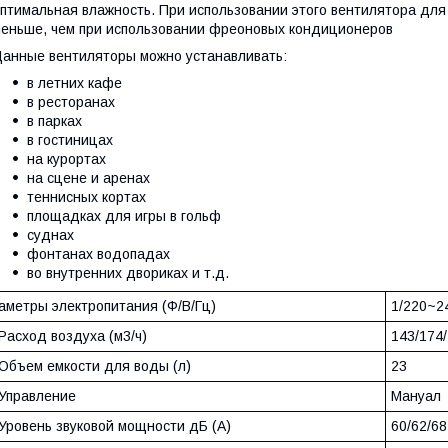
птимальная влажность. При использовании этого вентилятора для
еньше, чем при использовании фреоновых кондиционеров
анные вентиляторы можно устанавливать:
в летних кафе
в ресторанах
в парках
в гостиницах
на курортах
на сцене и аренах
теннисных кортах
площадках для игры в гольф
суднах
фонтанах водопадах
во внутренних двориках и т.д.
аметры электропитания (Ф/В/Гц)
1/220~2
Расход воздуха (м3/ч)
143/174
Объем емкости для воды (л)
23
Управление
Мануал
Уровень звуковой мощности дБ (А)
60/62/68