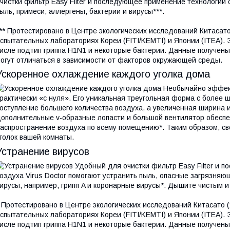
чистки фильтр Easy Filter и последующее применение технологии о
ыль, примеси, аллергены, бактерии и вирусы***.
** Протестировано в Центре экологических исследований Китасато
спытательных лабораториях Кореи (FITI/KEMTI) и Японии (ITEA). 
исле подтип гриппа H1N1 и некоторые бактерии. Данные получен
огут отличаться в зависимости от факторов окружающей среды.
Ускоренное охлаждение каждого уголка дома
Необычайно эффек
рактически «с нуля». Его уникальная треугольная форма с более 
оступление большего количества воздуха, а увеличенная ширина и
ополнительные v-образные лопасти и большой вентилятор обесп
аспространение воздуха по всему помещению*. Таким образом, с
голок вашей комнаты.
Устранение вирусов
Удобный для очистки фильтр Easy Filter и 
оздуха Virus Doctor помогают устранить пыль, опасные загрязняю
ирусы, например, грипп A и коронарные вирусы*. Дышите чистым 
 Протестировано в Центре экологических исследований Китасато (
спытательных лабораториях Кореи (FITI/KEMTI) и Японии (ITEA). 
исле подтип гриппа H1N1 и некоторые бактерии. Данные получен