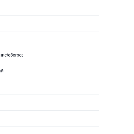
ние/обогрев
ый