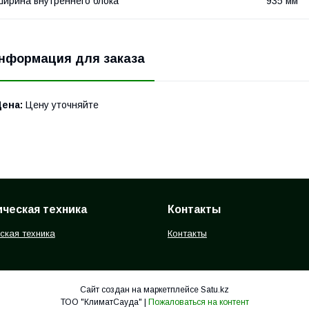
ирина внутреннего блока
935 мм
нформация для заказа
Цена:
Цену уточняйте
ческая техника
Контакты
ская техника
Контакты
Сайт создан на маркетплейсе
Satu.kz
ТОО "КлиматСауда" |
Пожаловаться на контент