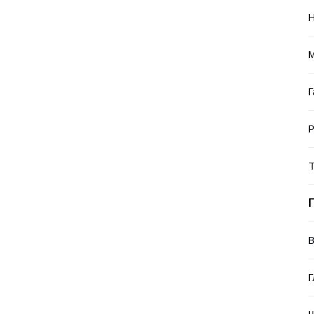
Н
М
Г
Р
Т
В
Г