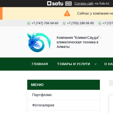
Создать сайт
на Satu.kz
Сейчас у компании н
+7 (747) 706-54-60
+7 (705) 188-56-95
+7 (72
Компания "КлиматСауда" -
климатическая техника в
Алматы
ГЛАВНАЯ
ТОВАРЫ И УСЛУГИ
О Н
Портфолио
Фотогалерея