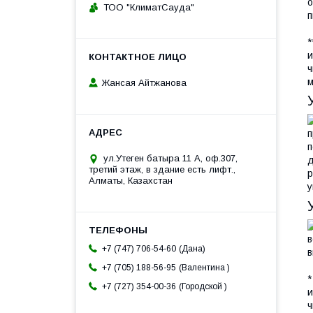
о
ТОО "КлиматСауда"
п
*
и
ч
м
Жансая Айтжанова
п
п
ул.Утеген батыра 11 А, оф.307,
д
третий этаж, в здание есть лифт.,
р
Алматы, Казахстан
у
в
Дана
+7 (747) 706-54-60
в
Валентина
+7 (705) 188-56-95
*
Городской
+7 (727) 354-00-36
и
ч