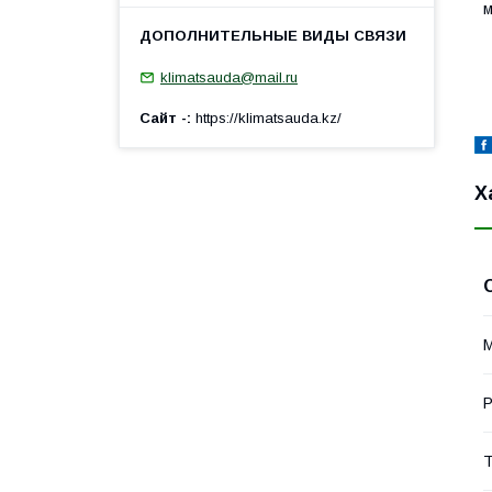
м
klimatsauda@mail.ru
Сайт -
https://klimatsauda.kz/
Х
Т