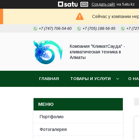
Создать сайт
на Satu.kz
Сейчас у компании не
+7 (747) 706-54-60
+7 (705) 188-56-95
+7 (72
Компания "КлиматСауда" -
климатическая техника в
Алматы
ГЛАВНАЯ
ТОВАРЫ И УСЛУГИ
О Н
Портфолио
Фотогалерея