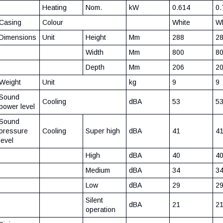
Heating
Nom.
kW
0.614
0.
Casing
Colour
White
Wh
Dimensions
Unit
Height
Mm
288
2
Width
Mm
800
8
Depth
Mm
206
2
Weight
Unit
kg
9
9
Sound
Cooling
dBA
53
5
power level
Sound
pressure
Cooling
Super high
dBA
41
4
level
High
dBA
40
4
Medium
dBA
34
3
Low
dBA
29
2
Silent
dBA
21
2
operation