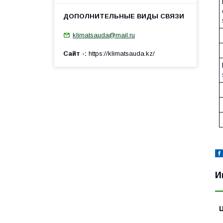
klimatsauda@mail.ru
Сайт -
https://klimatsauda.kz/
И