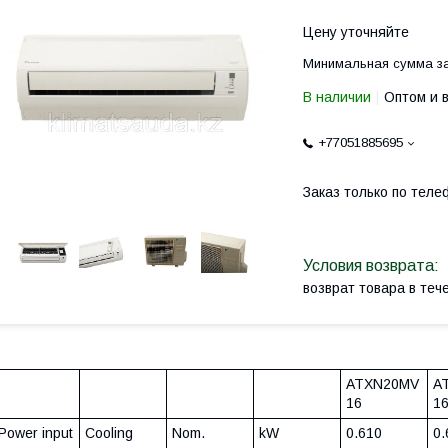
Цену уточняйте
Минимальная сумма за
В наличии
Оптом и 
+77051885695
Заказ только по теле
возврат товара в те
ATXN20MV
A
16
1
Power input
Cooling
Nom.
kW
0.610
0.