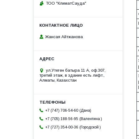
ТОО "КлиматСауда"
Жансая Айтжанова
ул.Утеген батыра 11 А, оф.307,
третий этаж, в здание есть лифт.,
Алматы, Казахстан
Дана
+7 (747) 706-54-60
Валентина
+7 (705) 188-56-95
Городской
+7 (727) 354-00-36