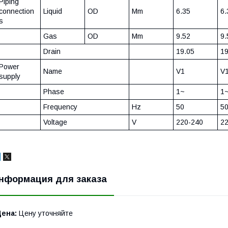
Piping
connection
Liquid
OD
Mm
6.35
6.
s
Gas
OD
Mm
9.52
9.
Drain
19.05
19
Power
Name
V1
V
supply
Phase
1~
1
Frequency
Hz
50
5
Voltage
V
220-240
2
нформация для заказа
Цена:
Цену уточняйте