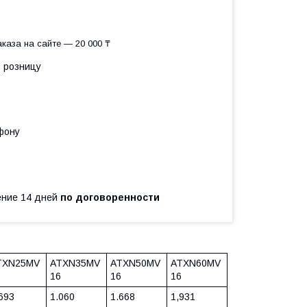
каза на сайте — 20 000 ₸
в розницу
фону
чение 14 дней
по договоренности
TXN25MV
ATXN35MV
ATXN50MV
ATXN60MV
6
16
16
16
693
1.060
1.668
1,931