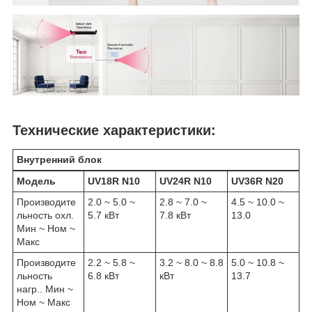
Технические характеристики:
Внутренний блок
Модель
UV18R N10
UV24R N10
UV36R N20
Производите
2.0 ~ 5.0 ~
2.8 ~ 7.0 ~
4.5 ~ 10.0 ~
льность охл.
5.7 кВт
7.8 кВт
13.0
Мин ~ Ном ~
Макс
Производите
2.2 ~ 5.8 ~
3.2 ~ 8.0 ~ 8.8
5.0 ~ 10.8 ~
льность
6.8 кВт
кВт
13.7
нагр.. Мин ~
Ном ~ Макс