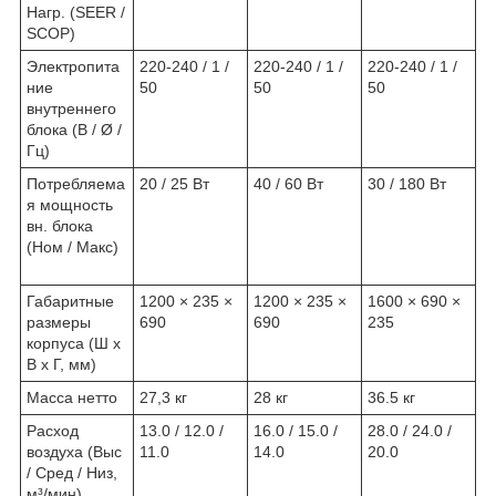
Нагр. (SEER /
SCOP)
Электропита
220-240 / 1 /
220-240 / 1 /
220-240 / 1 /
ние
50
50
50
внутреннего
блока (В / Ø /
Гц)
Потребляема
20 / 25 Вт
40 / 60 Вт
30 / 180 Вт
я мощность
вн. блока
(Ном / Макс)
Габаритные
1200 × 235 ×
1200 × 235 ×
1600 × 690 ×
размеры
690
690
235
корпуса (Ш x
В x Г, мм)
Масса нетто
27,3 кг
28 кг
36.5 кг
Расход
13.0 / 12.0 /
16.0 / 15.0 /
28.0 / 24.0 /
воздуха (Выс
11.0
14.0
20.0
/ Сред / Низ,
м³/мин)