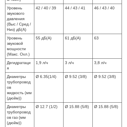
Уровень
42 / 40 / 39
44 / 43 / 41
46 / 43 / 40
звукового
давления
(Выс / Сред /
Низ) дБ(A)
Уровень
55 дБ(A)
61 дБ(A)
63
звуковой
мощности
(Макс. Охл.)
Дегидратаци
1,9 л/ч
3 л/ч
3,8 л/ч
я
Диаметры
Ø 6.35(1/4)
Ø 9.52 (3/8)
Ø 9.52 (3/8)
трубопровод
ов
жидкость (мм
(дюйм))
Диаметры
Ø 12.7 (1/2)
Ø 15.88 (5/8)
Ø 15.88 (5/8)
трубопровод
ов газ (мм
(дюйм))