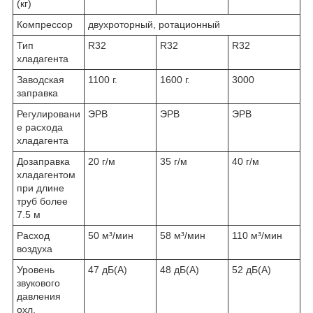
(кг)
Компрессор
двухроторный, ротационный
Тип
R32
R32
R32
хладагента
Заводская
1100 г.
1600 г.
3000
заправка
Регулировани
ЭРВ
ЭРВ
ЭРВ
е расхода
хладагента
Дозаправка
20 г/м
35 г/м
40 г/м
хладагентом
при длине
труб более
7.5 м
Расход
50 м³/мин
58 м³/мин
110 м³/мин
воздуха
Уровень
47 дБ(A)
48 дБ(A)
52 дБ(A)
звукового
давления
охл.