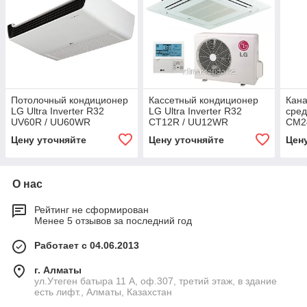
Потолочный кондиционер
Кассетный кондиционер
Кан
LG Ultra Inverter R32
LG Ultra Inverter R32
сре
UV60R / UU60WR
CT12R / UU12WR
CM24
Inve
Цену уточняйте
Цену уточняйте
Цен
О нас
Рейтинг не сформирован
Менее 5 отзывов за последний год
Работает с 04.06.2013
г. Алматы
ул.Утеген батыра 11 А, оф.307, третий этаж, в здание
есть лифт., Алматы, Казахстан