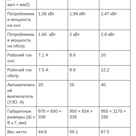
жил × мм
2
)
Потребляема
1,56 кВт
1,94 кВт
2,47 кВт
я мощность
на охл.
Потребляема
1,66 кВт
2 кВт
2,8 кВт
я мощность
на обогр.
Рабочий ток
7,1 A
8.6
10
охл.
Рабочий ток
7.5 A
8.8
12,2
обогр.
Автоматическ
20
25
40
ий
выключатель
(УЗО, А)
Габаритные
870 × 650 ×
950 × 834 ×
950 × 1170 ×
размеры (Ш x
330
330
330
В x Г, мм)
Вес нетто
44.8
56.1
87.5