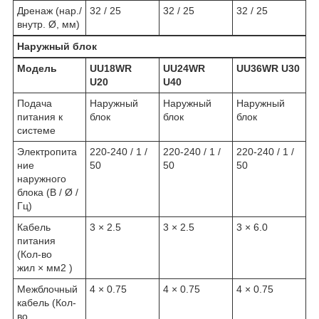
Дренаж (нар./
32 / 25
32 / 25
32 / 25
внутр. Ø, мм)
Наружный блок
Модель
UU18WR
UU24WR
UU36WR U30
U20
U40
Подача
Наружный
Наружный
Наружный
питания к
блок
блок
блок
системе
Электропита
220-240 / 1 /
220-240 / 1 /
220-240 / 1 /
ние
50
50
50
наружного
блока (В / Ø /
Гц)
Кабель
3 × 2.5
3 × 2.5
3 × 6.0
питания
(Кол-во
жил × мм
2
)
Межблочный
4 × 0.75
4 × 0.75
4 × 0.75
кабель (Кол-
во