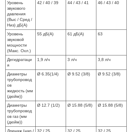
Уровень
42 / 40 / 39
44 / 43 / 41
46 / 43 / 40
звукового
давления
(Выс / Сред /
Низ) дБ(A)
Уровень
55 дБ(A)
61 дБ(A)
63
звуковой
мощности
(Макс. Охл.)
Дегидратаци
1,9 л/ч
3 л/ч
3,8 л/ч
я
Диаметры
Ø 6.35(1/4)
Ø 9.52 (3/8)
Ø 9.52 (3/8)
трубопровод
ов
жидкость (мм
(дюйм))
Диаметры
Ø 12.7 (1/2)
Ø 15.88 (5/8)
Ø 15.88 (5/8)
трубопровод
ов газ (мм
(дюйм))
Дренаж (нар./
32 / 25
32 / 25
32 / 25