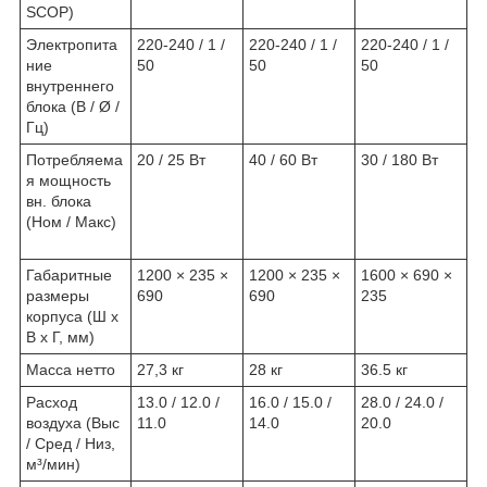
SCOP)
Электропита
220-240 / 1 /
220-240 / 1 /
220-240 / 1 /
ние
50
50
50
внутреннего
блока (В / Ø /
Гц)
Потребляема
20 / 25 Вт
40 / 60 Вт
30 / 180 Вт
я мощность
вн. блока
(Ном / Макс)
Габаритные
1200 × 235 ×
1200 × 235 ×
1600 × 690 ×
размеры
690
690
235
корпуса (Ш x
В x Г, мм)
Масса нетто
27,3 кг
28 кг
36.5 кг
Расход
13.0 / 12.0 /
16.0 / 15.0 /
28.0 / 24.0 /
воздуха (Выс
11.0
14.0
20.0
/ Сред / Низ,
м³/мин)