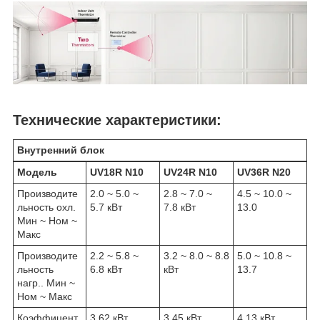
Технические характеристики:
Внутренний блок
Модель
UV18R N10
UV24R N10
UV36R N20
Производите
2.0 ~ 5.0 ~
2.8 ~ 7.0 ~
4.5 ~ 10.0 ~
льность охл.
5.7 кВт
7.8 кВт
13.0
Мин ~ Ном ~
Макс
Производите
2.2 ~ 5.8 ~
3.2 ~ 8.0 ~ 8.8
5.0 ~ 10.8 ~
льность
6.8 кВт
кВт
13.7
нагр.. Мин ~
Ном ~ Макс
Коэффицент
3,62 кВт
3.45 кВт
4.13 кВт