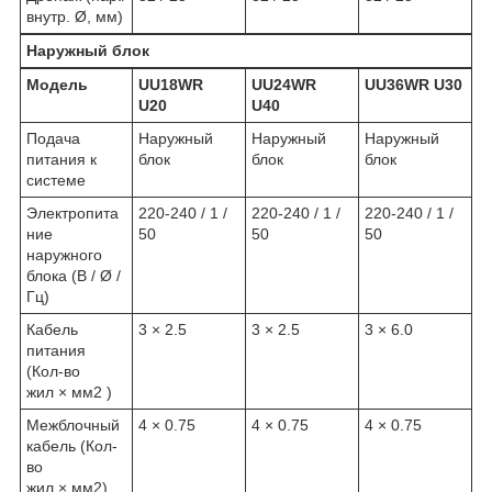
внутр. Ø, мм)
Наружный блок
Модель
UU18WR
UU24WR
UU36WR U30
U20
U40
Подача
Наружный
Наружный
Наружный
питания к
блок
блок
блок
системе
Электропита
220-240 / 1 /
220-240 / 1 /
220-240 / 1 /
ние
50
50
50
наружного
блока (В / Ø /
Гц)
Кабель
3 × 2.5
3 × 2.5
3 × 6.0
питания
(Кол-во
жил × мм
2
)
Межблочный
4 × 0.75
4 × 0.75
4 × 0.75
кабель (Кол-
во
жил × мм
2
)