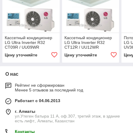
Кассетный кондиционер
Кассетный кондиционер
Пот
LG Ultra Inverter R32
LG Ultra Inverter R32
LG U
CT09R / UU09WR
CT12R / UU12WR
UV3
Цену уточняйте
Цену уточняйте
Цен
О нас
Рейтинг не сформирован
Менее 5 отзывов за последний год
Работает с 04.06.2013
г. Алматы
ул.Утеген батыра 11 А, оф.307, третий этаж, в здание
есть лифт., Алматы, Казахстан
Контакты