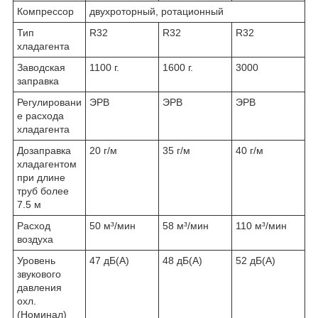
Компрессор
двухроторный, ротационный
Тип
R32
R32
R32
хладагента
Заводская
1100 г.
1600 г.
3000
заправка
Регулировани
ЭРВ
ЭРВ
ЭРВ
е расхода
хладагента
Дозаправка
20 г/м
35 г/м
40 г/м
хладагентом
при длине
труб более
7.5 м
Расход
50 м³/мин
58 м³/мин
110 м³/мин
воздуха
Уровень
47 дБ(A)
48 дБ(A)
52 дБ(A)
звукового
давления
охл.
(Номинал)