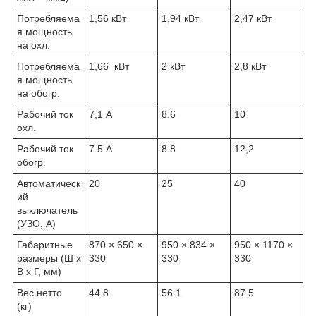
Потребляема
1,56 кВт
1,94 кВт
2,47 кВт
я мощность
на охл.
Потребляема
1,66 кВт
2 кВт
2,8 кВт
я мощность
на обогр.
Рабочий ток
7,1 A
8.6
10
охл.
Рабочий ток
7.5 A
8.8
12,2
обогр.
Автоматическ
20
25
40
ий
выключатель
(УЗО, А)
Габаритные
870 × 650 ×
950 × 834 ×
950 × 1170 ×
размеры (Ш x
330
330
330
В x Г, мм)
Вес нетто
44.8
56.1
87.5
(кг)