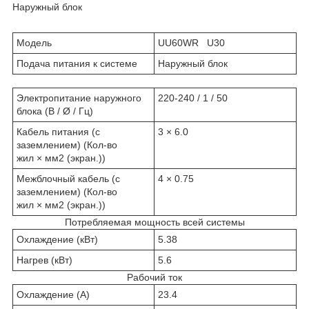
Наружный блок
Модель
UU60WR U30
Подача питания к системе
Наружный блок
Электропитание наружного
220-240 / 1 / 50
блока (В / Ø / Гц)
Кабель питания (с
3 × 6.0
заземлением) (Кол-во
жил × мм
2
(экран.))
Межблочный кабель (с
4 × 0.75
заземлением) (Кол-во
жил × мм
2
(экран.))
Потребляемая мощность всей системы
Охлаждение (кВт)
5.38
Нагрев (кВт)
5.6
Рабочий ток
Охлаждение (A)
23.4