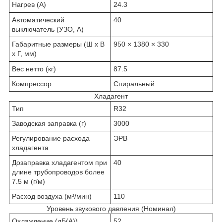
Нагрев (A)
24.3
Автоматический
40
выключатель (УЗО, А)
Габаритные размеры (Ш x В
950 × 1380 × 330
x Г, мм)
Вес нетто (кг)
87.5
Компрессор
Спиральный
Хладагент
Тип
R32
Заводская заправка (г)
3000
Регулирование расхода
ЭРВ
хладагента
Дозаправка хладагентом при
40
длине трубопроводов более
7.5 м (г/м)
Расход воздуха (м³/мин)
110
Уровень звукового давления (Номинал)
Охлаждение (дБ(A))
52