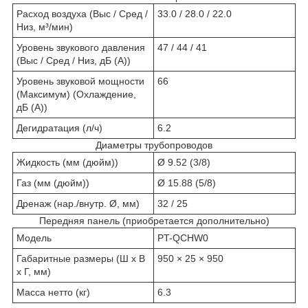
Расход воздуха (Выс / Сред /
33.0 / 28.0 / 22.0
Низ, м³/мин)
Уровень звукового давления
47 / 44 / 41
(Выс / Сред / Низ, дБ (A))
Уровень звуковой мощности
66
(Максимум) (Охлаждение,
дБ (А))
Дегидратация (л/ч)
6.2
Диаметры трубопроводов
Жидкость (мм (дюйм))
Ø 9.52 (3/8)
Газ (мм (дюйм))
Ø 15.88 (5/8)
Дренаж (нар./внутр. Ø, мм)
32 / 25
Передняя панель (приобретается дополнительно)
Модель
PT-QCHW0
Габаритные размеры (Ш x В
950 × 25 × 950
x Г, мм)
Масса нетто (кг)
6.3