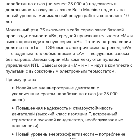
наработки на отказ (не менее 25 000 ч.) надежность и
долговечность воздушных завес Ballu Machine подняты на
новый уровень: минимальный ресурс работы составляет 10
лет.
Модельный ряд PS включает в себя серию завес базовой
производительности «B», средней производительности «M» и
высокопроизводительную серию «H». По типу нагрева серии
делятся на: «T» — ТЭНовые с электрическим нагревом, «W»
— с водяным теплообменником и «A» — воздушные завесы
без нагрева. Завесы серии «B» комплектуются пультом
управления NTL. Завесы серии «M» и «H» идут в комплекте с
пультами с высокоточным электронным термостатом.
Преимущества
Новейшие внешнероторные двигатели с
увеличенным сроком наработки на отказ (от 25 000
часов)
Повышенная надёжность и отказоустойчивость
двигателей (высокий класс изоляции F, встроенный
термостат и пусковой конденсатор, необслуживаемые
подшипники)
Новый уровень энергоэффективности – потребление