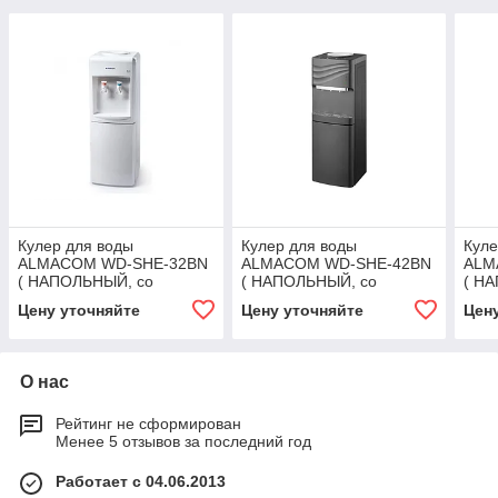
Кулер для воды
Кулер для воды
Куле
ALMACOM WD-SHE-32BN
ALMACOM WD-SHE-42BN
ALM
( НАПОЛЬНЫЙ, со
( НАПОЛЬНЫЙ, со
( Н
шкафчиком электронное
шкафчиком электронное
шка
Цену уточняйте
Цену уточняйте
Цен
охлаждение и нагрев,
охлаждение и нагрев,
охла
белый)
серый )
бел
О нас
Рейтинг не сформирован
Менее 5 отзывов за последний год
Работает с 04.06.2013