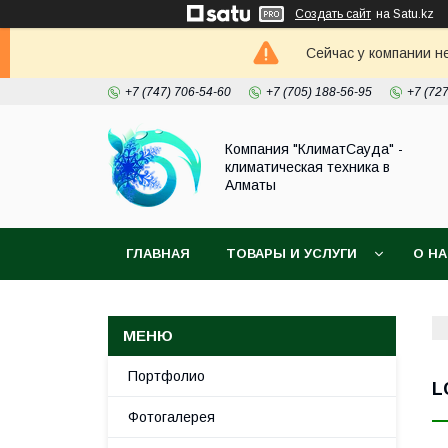
Создать сайт
на Satu.kz
Сейчас у компании н
+7 (747) 706-54-60
+7 (705) 188-56-95
+7 (72
Компания "КлиматСауда" -
климатическая техника в
Алматы
ГЛАВНАЯ
ТОВАРЫ И УСЛУГИ
О Н
Портфолио
L
Фотогалерея