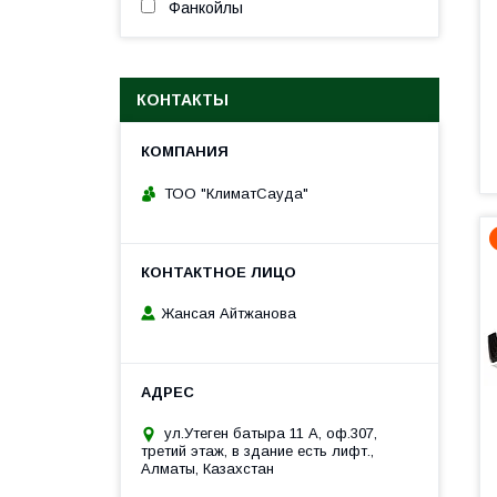
Фанкойлы
КОНТАКТЫ
ТОО "КлиматСауда"
Жансая Айтжанова
ул.Утеген батыра 11 А, оф.307,
третий этаж, в здание есть лифт.,
Алматы, Казахстан