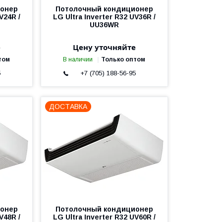
ионер
Потолочный кондиционер
V24R /
LG Ultra Inverter R32 UV36R /
UU36WR
е
Цену уточняйте
том
В наличии
Только оптом
5
+7 (705) 188-56-95
ДОСТАВКА
ионер
Потолочный кондиционер
V48R /
LG Ultra Inverter R32 UV60R /