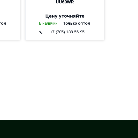
UU60WR
е
Цену уточняйте
том
В наличии
Только оптом
5
+7 (705) 188-56-95